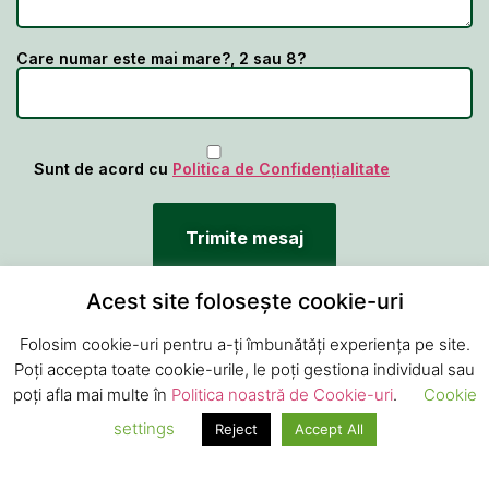
Care numar este mai mare?, 2 sau 8?
Sunt de acord cu
Politica de Confidențialitate
Acest site folosește cookie-uri
Folosim cookie-uri pentru a-ți îmbunătăți experiența pe site.
Poți accepta toate cookie-urile, le poți gestiona individual sau
poți afla mai multe în
Politica noastră de Cookie-uri
.
Cookie
Contact Info
settings
Reject
Accept All
0744 686 441
office@rezervor-gpl.ro