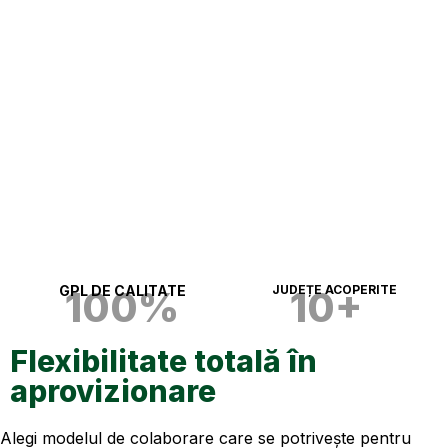
GPL DE CALITATE
JUDEȚE ACOPERITE
100%
10+
Flexibilitate totală în
aprovizionare
Alegi modelul de colaborare care se potrivește pentru