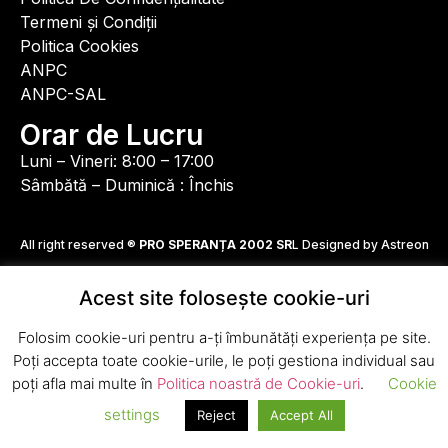
Termeni și Condiții
Politica Cookies
ANPC
ANPC-SAL
Orar de Lucru
Luni – Vineri: 8:00 – 17:00
Sâmbătă – Duminică : Închis
All right reserved ®
PRO SPERANȚA 2002 SR
L Designed by Astreon
Acest site folosește cookie-uri
Folosim cookie-uri pentru a-ți îmbunătăți experiența pe site.
Poți accepta toate cookie-urile, le poți gestiona individual sau
poți afla mai multe în
Politica noastră de Cookie-uri
.
Cookie
settings
Reject
Accept All